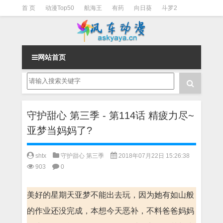
首 页
动漫Top50
航海王
有药
向日葵
斗罗2
斗罗3
火影
一拳超人
柯南
阴阳师
节目清单
网站首页
守护甜心 第三季 - 第114话 精疲力尽~
亚梦当妈妈了?
shtx
守护甜心 第三季
2018年07月22日 15:26:38
903
0
美好的星期天亚梦不能出去玩，因为她有如山般
的作业还没完成，本想今天恶补，不料爸爸妈妈