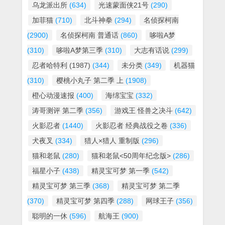
乌龙派出所
(634)
光速蒙面侠21号
(290)
加菲猫
(710)
北斗神拳
(294)
名侦探柯南
(2900)
名侦探柯南 普通话
(860)
哆啦A梦
(310)
哆啦A梦第三季
(310)
大志有话说
(299)
忍者哈特利 (1987)
(344)
未分类
(349)
机器猫
(310)
樱桃小丸子 第二季 上
(1908)
橙心动漫速报
(400)
海绵宝宝
(332)
涛哥测评 第二季
(356)
游戏王 怪兽之决斗
(642)
火影忍者
(1440)
火影忍者 经典战役之卷
(336)
犬夜叉
(334)
猎人×猎人 重制版
(296)
猫和老鼠
(280)
猫和老鼠<50周年纪念版>
(286)
福星小子
(438)
精灵宝可梦 第一季
(542)
精灵宝可梦 第三季
(368)
精灵宝可梦 第二季
(370)
精灵宝可梦 第四季
(288)
网球王子
(356)
聪明的一休
(596)
航海王
(900)