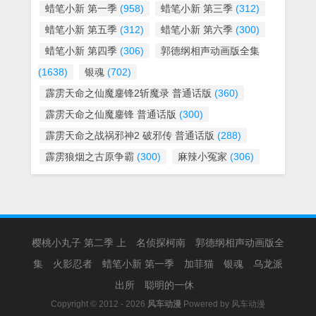
蜡笔小新 第一季
(958)
蜡笔小新 第三季
(312)
蜡笔小新 第五季
(312)
蜡笔小新 第六季
(300)
蜡笔小新 第四季
(306)
郭德纲相声动画版全集
(1638)
银魂
(702)
霹雳天命之仙魔鏖锋2斩魔录 普通话版
(360)
霹雳天命之仙魔鏖锋 普通话版
(300)
霹雳天命之战祸邪神2 破邪传 普通话版
(288)
霹雳狼烟之古原争霸
(300)
麻辣小冤家
(306)
樱桃小丸子 第二季 上
名侦探柯南
郭德纲相声动画版全
集
火影忍者
蜡笔小新 第一季
加菲猫
银魂
乌龙派
出所
聪明的一休
Copyright © 2012 - 2026
风车动漫
Powered by
风车动漫