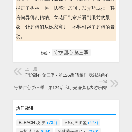
掉进了树林；另一队整理房间，却弄巧成拙，将
房间弄得乱糟糟。立花回到家后看到眼前的景
象，让坏蛋们从她家离开，不料引起了坏蛋的暴
动。
守护甜心 第三季
标签：
上一篇
守护甜心 第三季 - 第126话 请相信!我纯洁的心!
下一篇
守护甜心 第三季 - 第124话 和小光愉快地去游乐园!
热门动漫
BLEACH 境·界
(732)
MS动画图鉴
(478)
乌龙派出所
(634)
光速蒙面侠21号
(290)