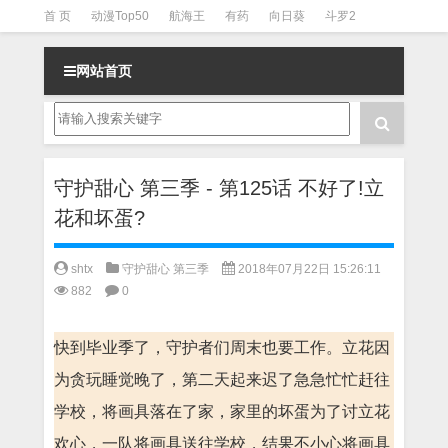
首 页
动漫Top50
航海王
有药
向日葵
斗罗2
斗罗3
火影
一拳超人
柯南
阴阳师
节目清单
网站首页
守护甜心 第三季 - 第125话 不好了!立
花和坏蛋?
shtx
守护甜心 第三季
2018年07月22日 15:26:11
882
0
快到毕业季了，守护者们周末也要工作。立花因
为贪玩睡觉晚了，第二天起来迟了急急忙忙赶往
学校，将画具落在了家，家里的坏蛋为了讨立花
欢心，一队将画具送往学校，结果不小心将画具