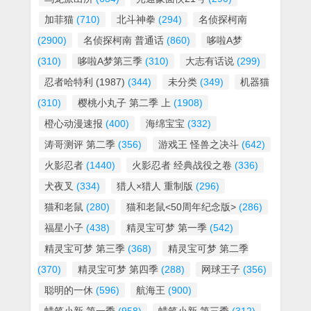
加菲猫
(710)
北斗神拳
(294)
名侦探柯南
(2900)
名侦探柯南 普通话
(860)
哆啦A梦
(310)
哆啦A梦第三季
(310)
大志有话说
(299)
忍者哈特利 (1987)
(344)
未分类
(349)
机器猫
(310)
樱桃小丸子 第二季 上
(1908)
橙心动漫速报
(400)
海绵宝宝
(332)
涛哥测评 第二季
(356)
游戏王 怪兽之决斗
(642)
火影忍者
(1440)
火影忍者 经典战役之卷
(336)
犬夜叉
(334)
猎人×猎人 重制版
(296)
猫和老鼠
(280)
猫和老鼠<50周年纪念版>
(286)
福星小子
(438)
精灵宝可梦 第一季
(542)
精灵宝可梦 第三季
(368)
精灵宝可梦 第二季
(370)
精灵宝可梦 第四季
(288)
网球王子
(356)
聪明的一休
(596)
航海王
(900)