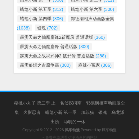
蜡笔小新 第一季
(958)
蜡笔小新 第三季
(312)
蜡笔小新 第五季
(312)
蜡笔小新 第六季
(300)
蜡笔小新 第四季
(306)
郭德纲相声动画版全集
(1638)
银魂
(702)
霹雳天命之仙魔鏖锋2斩魔录 普通话版
(360)
霹雳天命之仙魔鏖锋 普通话版
(300)
霹雳天命之战祸邪神2 破邪传 普通话版
(288)
霹雳狼烟之古原争霸
(300)
麻辣小冤家
(306)
樱桃小丸子 第二季 上
名侦探柯南
郭德纲相声动画版全
集
火影忍者
蜡笔小新 第一季
加菲猫
银魂
乌龙派
出所
聪明的一休
Copyright © 2012 - 2026
风车动漫
Powered by
风车动漫
－免费在线观看动漫动画片的网站