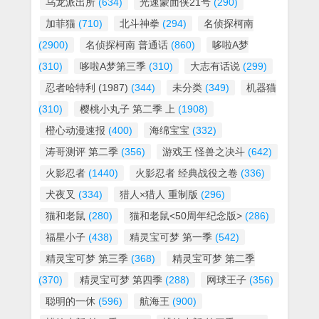
乌龙派出所
(634)
光速蒙面侠21号
(290)
加菲猫
(710)
北斗神拳
(294)
名侦探柯南
(2900)
名侦探柯南 普通话
(860)
哆啦A梦
(310)
哆啦A梦第三季
(310)
大志有话说
(299)
忍者哈特利 (1987)
(344)
未分类
(349)
机器猫
(310)
樱桃小丸子 第二季 上
(1908)
橙心动漫速报
(400)
海绵宝宝
(332)
涛哥测评 第二季
(356)
游戏王 怪兽之决斗
(642)
火影忍者
(1440)
火影忍者 经典战役之卷
(336)
犬夜叉
(334)
猎人×猎人 重制版
(296)
猫和老鼠
(280)
猫和老鼠<50周年纪念版>
(286)
福星小子
(438)
精灵宝可梦 第一季
(542)
精灵宝可梦 第三季
(368)
精灵宝可梦 第二季
(370)
精灵宝可梦 第四季
(288)
网球王子
(356)
聪明的一休
(596)
航海王
(900)