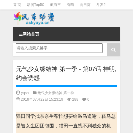
首 页
动漫Top50
航海王
有药
向日葵
斗罗2
斗罗3
火影
一拳超人
柯南
阴阳师
节目清单
网站首页
元气少女缘结神 第一季 - 第07话 神明,
约会诱惑
yqsn
元气少女缘结神 第一季
2018年07月22日 15:23:19
288
0
猫田同学找奈奈生帮忙想要给鞍马道谢，鞍马总
是被女生团团包围，猫田一直找不到独处的机