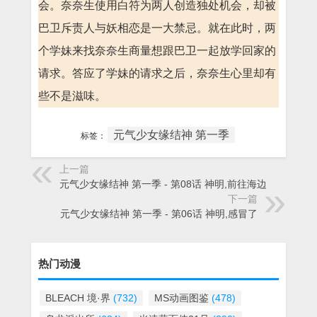
会。奈奈生使用白符为两人创造独处机会，却被
巴卫斥责人与妖相恋是一大禁忌。就在此时，两
个学妹来找奈奈生商量想跟巴卫一起放学回家的
请求。答应了学妹的请求之后，奈奈生心里却有
些不是滋味。
元气少女缘结神 第一季
标签：
上一篇
元气少女缘结神 第一季 - 第08话 神明,前往海边
下一篇
元气少女缘结神 第一季 - 第06话 神明,感冒了
热门动漫
BLEACH 境·界
(732)
MS动画图鉴
(478)