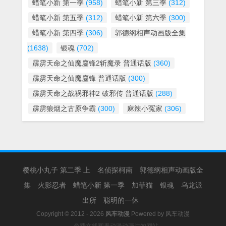
蜡笔小新 第一季
(958)
蜡笔小新 第三季
(312)
蜡笔小新 第五季
(312)
蜡笔小新 第六季
(300)
蜡笔小新 第四季
(306)
郭德纲相声动画版全集
(1638)
银魂
(702)
霹雳天命之仙魔鏖锋2斩魔录 普通话版
(360)
霹雳天命之仙魔鏖锋 普通话版
(300)
霹雳天命之战祸邪神2 破邪传 普通话版
(288)
霹雳狼烟之古原争霸
(300)
麻辣小冤家
(306)
樱桃小丸子 第二季 上
名侦探柯南
郭德纲相声动画版全
集
火影忍者
蜡笔小新 第一季
加菲猫
银魂
乌龙派
出所
聪明的一休
Copyright © 2012 - 2026
风车动漫
Powered by
风车动漫