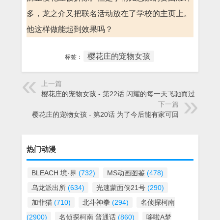
多，龙之介又把联名活动放在了学校的主页上。
他这样做能起到效果吗？
樱花庄的宠物女孩
标签：
上一篇
樱花庄的宠物女孩 - 第22话 闪耀的每一天飞驰而过
下一篇
樱花庄的宠物女孩 - 第20话 为了今后能有家可回
热门动漫
BLEACH 境·界
(732)
MS动画图鉴
(478)
乌龙派出所
(634)
光速蒙面侠21号
(290)
加菲猫
(710)
北斗神拳
(294)
名侦探柯南
(2900)
名侦探柯南 普通话
(860)
哆啦A梦