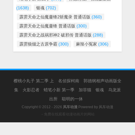
(1638)
银魂
(702)
霹雳天命之仙魔鏖锋2斩魔录 普通话版
(360)
霹雳天命之仙魔鏖锋 普通话版
(300)
霹雳天命之战祸邪神2 破邪传 普通话版
(288)
霹雳狼烟之古原争霸
(300)
麻辣小冤家
(306)
樱桃小丸子 第二季 上
名侦探柯南
郭德纲相声动画版全
集
火影忍者
蜡笔小新 第一季
加菲猫
银魂
乌龙派
出所
聪明的一休
Copyright © 2012 - 2026
风车动漫
Powered by
风车动漫
－免费在线观看动漫动画片的网站