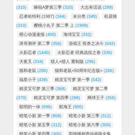
(310)
哆啦A梦第三季
(310)
大志有话说
(299)
忍者哈特利 (1987)
(344)
未分类
(349)
机器猫
(310)
樱桃小丸子 第二季 上
(1908)
橙心动漫速报
(400)
海绵宝宝
(332)
涛哥测评 第二季
(356)
游戏王 怪兽之决斗
(642)
火影忍者
(1440)
火影忍者 经典战役之卷
(336)
犬夜叉
(334)
猎人×猎人 重制版
(296)
猫和老鼠
(280)
猫和老鼠<50周年纪念版>
(286)
福星小子
(438)
精灵宝可梦 第一季
(542)
精灵宝可梦 第三季
(368)
精灵宝可梦 第二季
(370)
精灵宝可梦 第四季
(288)
网球王子
(356)
聪明的一休
(596)
航海王
(900)
蜡笔小新 第一季
(958)
蜡笔小新 第三季
(312)
蜡笔小新 第五季
(312)
蜡笔小新 第六季
(300)
蜡笔小新 第四季
(306)
郭德纲相声动画版全集