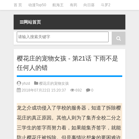
首 页
动漫Top50
航海王
有药
向日葵
斗罗2
斗罗3
火影
一拳超人
柯南
阴阳师
节目清单
网站首页
樱花庄的宠物女孩 - 第21话 下雨不是
任何人的错
yhzd
樱花庄的宠物女孩
2018年07月22日 15:20:37
692
0
龙之介成功侵入了学校的服务器，知道了拆除樱
花庄的真正原因。其他人则为了集齐全校二分之
三学生的签字而努力着，如果能集齐签字，就能
防止樱花庄被拆除。但是事情比想象的要困难许