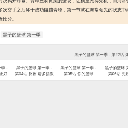
对决揭开序幕。青峰压制黄濑的进攻，让桐皇抢得先机，而海常
多次交手之后终于成功阻挡青峰，第一节就在海常领先的状态中
近比分。
黑子的篮球 第一季
黑子的篮球 第一季 - 第22话
季 -
黑子的篮球 第一季 -
黑子的篮球 第一季 -
黑子的篮球 第
 正好
第04话 反攻 请多指教
第05话 你的篮球
第06话 先