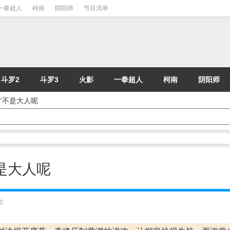
一拳超人
柯南
阴阳师
节目清单
斗罗2
斗罗3
火影
一拳超人
柯南
阴阳师
 才不是大人呢
不是大人呢
0