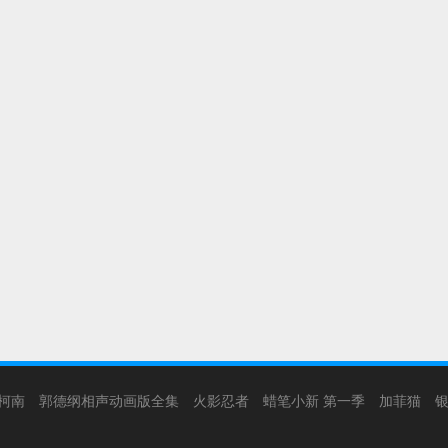
柯南
郭德纲相声动画版全集
火影忍者
蜡笔小新 第一季
加菲猫