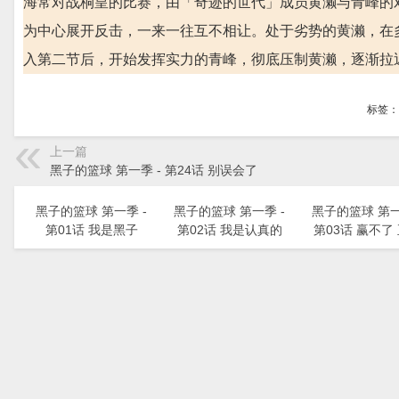
海常对战桐皇的比赛，由「奇迹的世代」成员黄濑与青峰的
为中心展开反击，一来一往互不相让。处于劣势的黄濑，在
入第二节后，开始发挥实力的青峰，彻底压制黄濑，逐渐拉
标签：
上一篇
黑子的篮球 第一季 - 第24话 别误会了
黑子的篮球 第一季 -
黑子的篮球 第一季 -
黑子的篮球 第一
第01话 我是黑子
第02话 我是认真的
第03话 赢不了