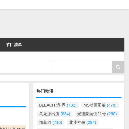
节目清单
热门动漫
BLEACH 境·界
(732)
MS动画图鉴
(478)
乌龙派出所
(634)
光速蒙面侠21号
(290)
加菲猫
(710)
北斗神拳
(294)