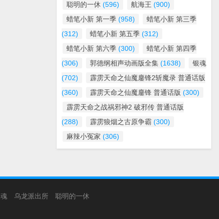
聪明的一休
(596)
航海王
(900)
蜡笔小新 第一季
(958)
蜡笔小新 第三季
(312)
蜡笔小新 第五季
(312)
蜡笔小新 第六季
(300)
蜡笔小新 第四季
(306)
郭德纲相声动画版全集
(1638)
银魂
(702)
霹雳天命之仙魔鏖锋2斩魔录 普通话版
(360)
霹雳天命之仙魔鏖锋 普通话版
(300)
霹雳天命之战祸邪神2 破邪传 普通话版
(288)
霹雳狼烟之古原争霸
(300)
麻辣小冤家
(306)
银魂
乌龙派出所
聪明的一休