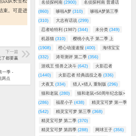
也以队长笠松
名侦探柯南
(2900)
名侦探柯南 普通话
结束。可是进
(860)
哆啦A梦
(310)
哆啦A梦第三季
(310)
大志有话说
(299)
忍者哈特利 (1987)
(344)
未分类
(349)
机器猫
(310)
樱桃小丸子 第二季 上
(1908)
橙心动漫速报
(400)
海绵宝宝
下一篇
(332)
涛哥测评 第二季
(356)
 死了都要赢
游戏王 怪兽之决斗
(642)
火影忍者
一季 -
(1440)
火影忍者 经典战役之卷
(336)
说两点
犬夜叉
(334)
猎人×猎人 重制版
(296)
猫和老鼠
(280)
猫和老鼠<50周年纪念版>
(286)
福星小子
(438)
精灵宝可梦 第一季
(542)
精灵宝可梦 第三季
(368)
精灵宝可梦 第二季
(370)
精灵宝可梦 第四季
(288)
网球王子
(356)