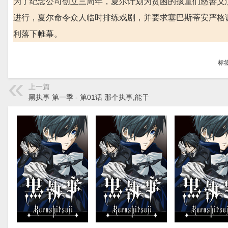
为了纪念公司创立三周年，夏尔计划为贫困的孩童们慈善义
进行，夏尔命令众人临时排练戏剧，并要求塞巴斯蒂安严格
利落下帷幕。
标
上一篇
黑执事 第一季 - 第01话 那个执事,能干