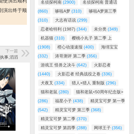
能使演出顺利
名侦探柯南
(2900)
名侦探柯南 普通话
剧演出终于顺
(860)
哆啦A梦
(310)
哆啦A梦第三季
(310)
大志有话说
(299)
忍者哈特利 (1987)
(344)
未分类
(349)
机器猫
(310)
樱桃小丸子 第二季 上
(1908)
橙心动漫速报
(400)
海绵宝宝
下一篇
(332)
涛哥测评 第二季
(356)
个执事,滔滔
游戏王 怪兽之决斗
(642)
火影忍者
(1440)
火影忍者 经典战役之卷
(336)
犬夜叉
(334)
猎人×猎人 重制版
(296)
猫和老鼠
(280)
猫和老鼠<50周年纪念版>
(286)
福星小子
(438)
精灵宝可梦 第一季
(542)
精灵宝可梦 第三季
(368)
精灵宝可梦 第二季
(370)
精灵宝可梦 第四季
(288)
网球王子
(356)