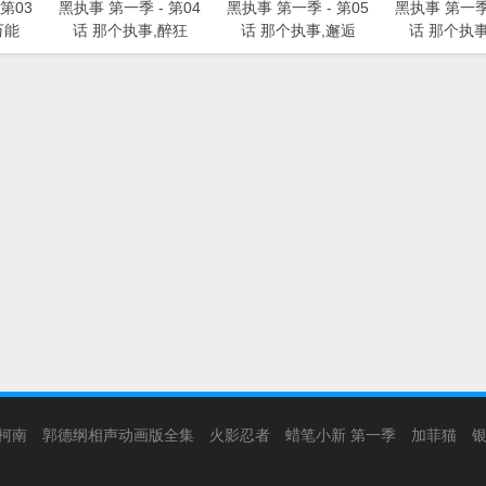
第03
黑执事 第一季 - 第04
黑执事 第一季 - 第05
黑执事 第一季 
万能
话 那个执事,醉狂
话 那个执事,邂逅
话 那个执事
柯南
郭德纲相声动画版全集
火影忍者
蜡笔小新 第一季
加菲猫