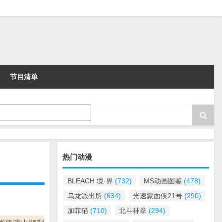
节目清单
热门动漫
BLEACH 境·界
(732)
MS动画图鉴
(478)
乌龙派出所
(634)
光速蒙面侠21号
(290)
加菲猫
(710)
北斗神拳
(294)