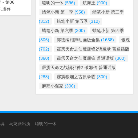
- 第06
聪明的一休
(596)
航海王
(900)
,送葬
蜡笔小新 第一季
(958)
蜡笔小新 第三季
(312)
蜡笔小新 第五季
(312)
蜡笔小新 第六季
(300)
蜡笔小新 第四季
(306)
郭德纲相声动画版全集
(1638)
银魂
(702)
霹雳天命之仙魔鏖锋2斩魔录 普通话版
(360)
霹雳天命之仙魔鏖锋 普通话版
(300)
霹雳天命之战祸邪神2 破邪传 普通话版
(288)
霹雳狼烟之古原争霸
(300)
麻辣小冤家
(306)
银魂
乌龙派出所
聪明的一休