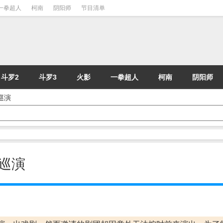
一拳超人
柯南
阴阳师
节目清单
斗罗2
斗罗3
火影
一拳超人
柯南
阴阳师
 巡演
 巡演