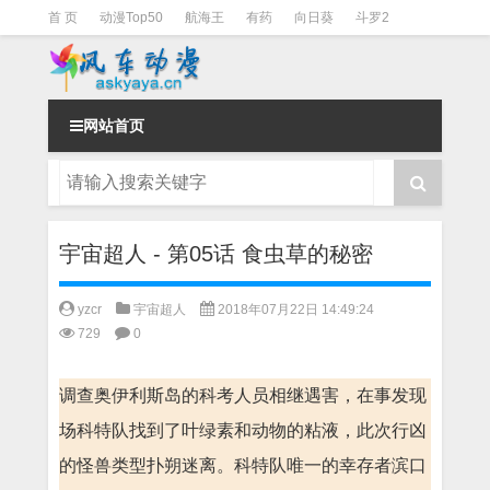
首 页
动漫Top50
航海王
有药
向日葵
斗罗2
斗罗3
火影
一拳超人
柯南
阴阳师
节目清单
网站首页
宇宙超人 - 第05话 食虫草的秘密
yzcr
宇宙超人
2018年07月22日 14:49:24
729
0
调查奥伊利斯岛的科考人员相继遇害，在事发现
场科特队找到了叶绿素和动物的粘液，此次行凶
的怪兽类型扑朔迷离。科特队唯一的幸存者滨口