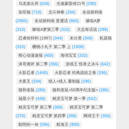
乌龙派出所
(634)
光速蒙面侠21号
(290)
加菲猫
(710)
北斗神拳
(294)
名侦探柯南
(2900)
名侦探柯南 普通话
(860)
哆啦A梦
(310)
哆啦A梦第三季
(310)
大志有话说
(299)
忍者哈特利 (1987)
(344)
未分类
(349)
机器猫
(310)
樱桃小丸子 第二季 上
(1908)
橙心动漫速报
(400)
海绵宝宝
(332)
涛哥测评 第二季
(356)
游戏王 怪兽之决斗
(642)
火影忍者
(1440)
火影忍者 经典战役之卷
(336)
犬夜叉
(334)
猎人×猎人 重制版
(296)
猫和老鼠
(280)
猫和老鼠<50周年纪念版>
(286)
福星小子
(438)
精灵宝可梦 第一季
(542)
精灵宝可梦 第三季
(368)
精灵宝可梦 第二季
(370)
精灵宝可梦 第四季
(288)
网球王子
(356)
聪明的一休
(596)
航海王
(900)