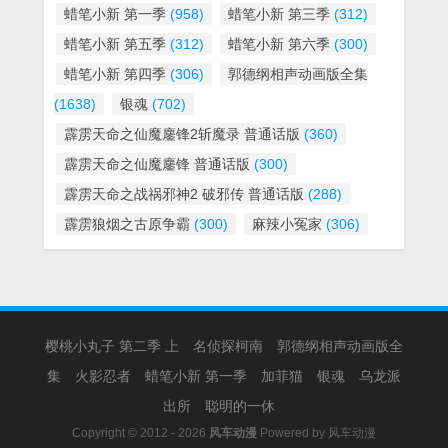
蜡笔小新 第一季
(958)
蜡笔小新 第三季
(312)
蜡笔小新 第五季
(312)
蜡笔小新 第六季
(300)
蜡笔小新 第四季
(306)
郭德纲相声动画版全集
(1638)
银魂
(702)
霹雳天命之仙魔鏖锋2斩魔录 普通话版
(360)
霹雳天命之仙魔鏖锋 普通话版
(300)
霹雳天命之战祸邪神2 破邪传 普通话版
(288)
霹雳狼烟之古原争霸
(300)
麻辣小冤家
(306)
樱桃小丸子 第二季 上
名侦探柯南
郭德纲相声动画版全
集
火影忍者
蜡笔小新 第一季
加菲猫
银魂
乌龙派
出所
聪明的一休
Copyright © 2012 - 2026
风车动漫
Powered by
风车动漫