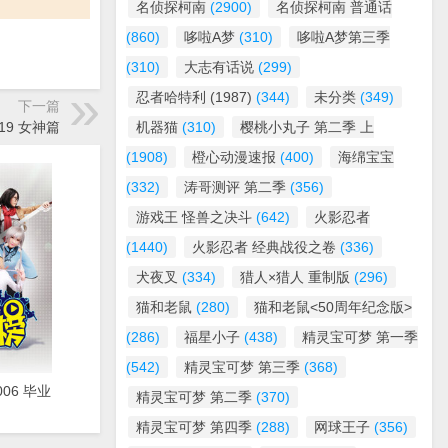
名侦探柯南
(2900)
名侦探柯南 普通话
(860)
哆啦A梦
(310)
哆啦A梦第三季
(310)
大志有话说
(299)
忍者哈特利 (1987)
(344)
未分类
(349)
下一篇
19 女神篇
机器猫
(310)
樱桃小丸子 第二季 上
(1908)
橙心动漫速报
(400)
海绵宝宝
(332)
涛哥测评 第二季
(356)
游戏王 怪兽之决斗
(642)
火影忍者
(1440)
火影忍者 经典战役之卷
(336)
犬夜叉
(334)
猎人×猎人 重制版
(296)
猫和老鼠
(280)
猫和老鼠<50周年纪念版>
(286)
福星小子
(438)
精灵宝可梦 第一季
(542)
精灵宝可梦 第三季
(368)
006 毕业
精灵宝可梦 第二季
(370)
精灵宝可梦 第四季
(288)
网球王子
(356)