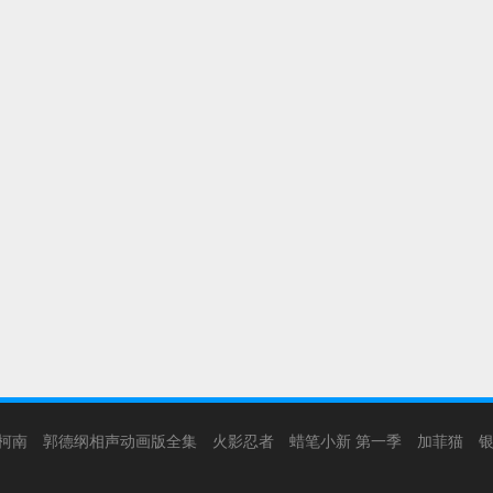
柯南
郭德纲相声动画版全集
火影忍者
蜡笔小新 第一季
加菲猫