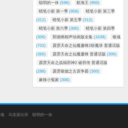
聪明的一休
(596)
航海王
(900)
蜡笔小新 第一季
(958)
蜡笔小新 第三季
(312)
蜡笔小新 第五季
(312)
蜡笔小新 第六季
(300)
蜡笔小新 第四季
(306)
郭德纲相声动画版全集
(1638)
银魂
(702)
霹雳天命之仙魔鏖锋2斩魔录 普通话版
(360)
霹雳天命之仙魔鏖锋 普通话版
(300)
霹雳天命之战祸邪神2 破邪传 普通话版
(288)
霹雳狼烟之古原争霸
(300)
麻辣小冤家
(306)
银魂
乌龙派出所
聪明的一休