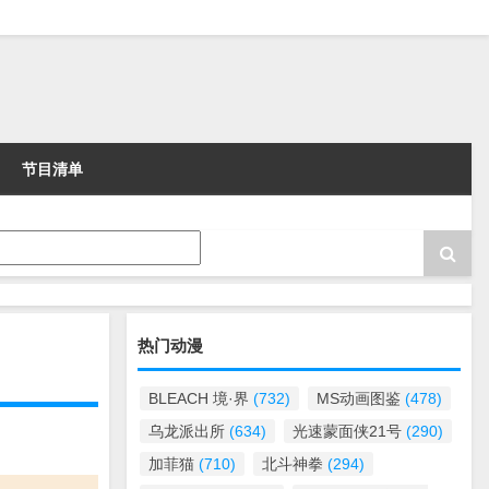
节目清单
热门动漫
BLEACH 境·界
(732)
MS动画图鉴
(478)
乌龙派出所
(634)
光速蒙面侠21号
(290)
加菲猫
(710)
北斗神拳
(294)