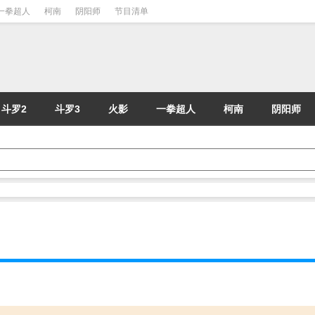
一拳超人
柯南
阴阳师
节目清单
斗罗2
斗罗3
火影
一拳超人
柯南
阴阳师