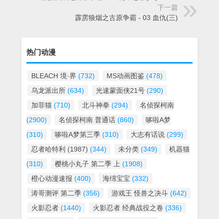
下一篇
霹雳狼烟之古原争霸 - 03 血仇(三)
热门动漫
BLEACH 境·界
(732)
MS动画图鉴
(478)
乌龙派出所
(634)
光速蒙面侠21号
(290)
加菲猫
(710)
北斗神拳
(294)
名侦探柯南
(2900)
名侦探柯南 普通话
(860)
哆啦A梦
(310)
哆啦A梦第三季
(310)
大志有话说
(299)
忍者哈特利 (1987)
(344)
未分类
(349)
机器猫
(310)
樱桃小丸子 第二季 上
(1908)
橙心动漫速报
(400)
海绵宝宝
(332)
涛哥测评 第二季
(356)
游戏王 怪兽之决斗
(642)
火影忍者
(1440)
火影忍者 经典战役之卷
(336)