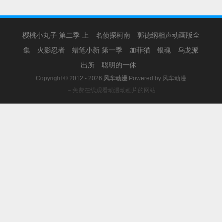
樱桃小丸子 第二季 上
名侦探柯南
郭德纲相声动画版全
集
火影忍者
蜡笔小新 第一季
加菲猫
银魂
乌龙派
出所
聪明的一休
Copyright © 2012 - 2026
风车动漫
Powered by
风车动漫
－免费在线观看动漫动画片的网站