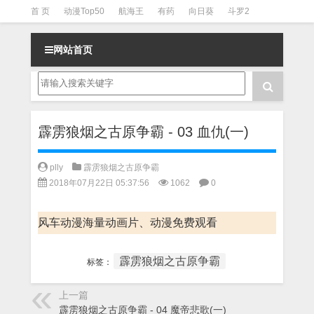
首 页
动漫Top50
航海王
有药
向日葵
斗罗2
斗罗3
火影
一拳超人
柯南
阴阳师
节目清单
网站首页
霹雳狼烟之古原争霸 - 03 血仇(一)
plly
霹雳狼烟之古原争霸
2018年07月22日 05:37:56
1062
0
风车动漫海量动画片、动漫免费观看
霹雳狼烟之古原争霸
标签：
上一篇
霹雳狼烟之古原争霸 - 04 魔帝悲歌(一)