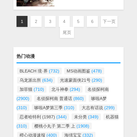
1
2
3
4
5
6
下一页
尾页
热门动漫
BLEACH 境·界
(732)
MS动画图鉴
(478)
乌龙派出所
(634)
光速蒙面侠21号
(290)
加菲猫
(710)
北斗神拳
(294)
名侦探柯南
(2900)
名侦探柯南 普通话
(860)
哆啦A梦
(310)
哆啦A梦第三季
(310)
大志有话说
(299)
忍者哈特利 (1987)
(344)
未分类
(349)
机器猫
(310)
樱桃小丸子 第二季 上
(1908)
橙心动漫速报
(400)
海绵宝宝
(332)