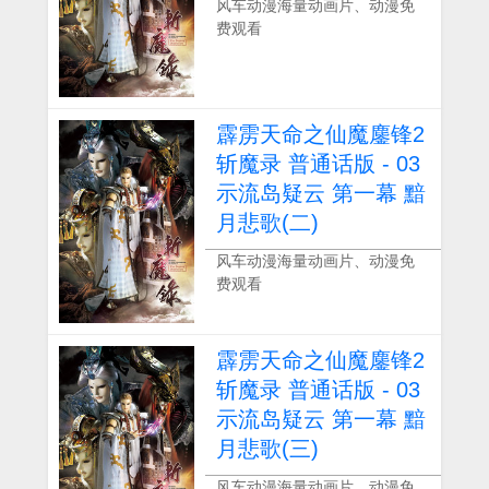
风车动漫海量动画片、动漫免
费观看
霹雳天命之仙魔鏖锋2
斩魔录 普通话版 - 03
示流岛疑云 第一幕 黯
月悲歌(二)
风车动漫海量动画片、动漫免
费观看
霹雳天命之仙魔鏖锋2
斩魔录 普通话版 - 03
示流岛疑云 第一幕 黯
月悲歌(三)
风车动漫海量动画片、动漫免