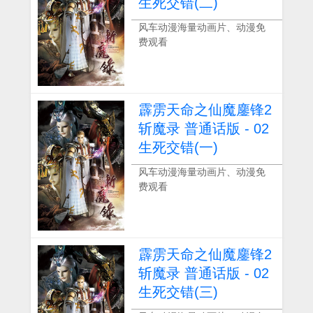
生死交错(二)
风车动漫海量动画片、动漫免
费观看
霹雳天命之仙魔鏖锋2
斩魔录 普通话版 - 02
生死交错(一)
风车动漫海量动画片、动漫免
费观看
霹雳天命之仙魔鏖锋2
斩魔录 普通话版 - 02
生死交错(三)