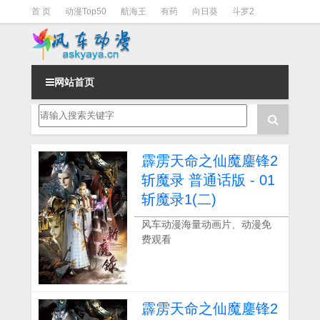
首 页
动漫Top50
航海王
有药
向日葵
斗罗2
斗罗3
火影
一拳超人
柯南
阴阳师
节目清单
网站首页
霹雳天命之仙魔鏖锋2
斩魔录 普通话版 - 01
斩魔录1(二)
风车动漫海量动画片、动漫免
费观看
霹雳天命之仙魔鏖锋2