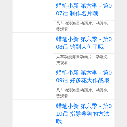
蜡笔小新 第六季 - 第0
07话 制作名片哦
风车动漫海量动画片、动漫免
费观看
蜡笔小新 第六季 - 第0
08话 钓到大鱼了哦
风车动漫海量动画片、动漫免
费观看
蜡笔小新 第六季 - 第0
09话 好多花大作战哦
风车动漫海量动画片、动漫免
费观看
蜡笔小新 第六季 - 第0
10话 指导养狗的方法
哦