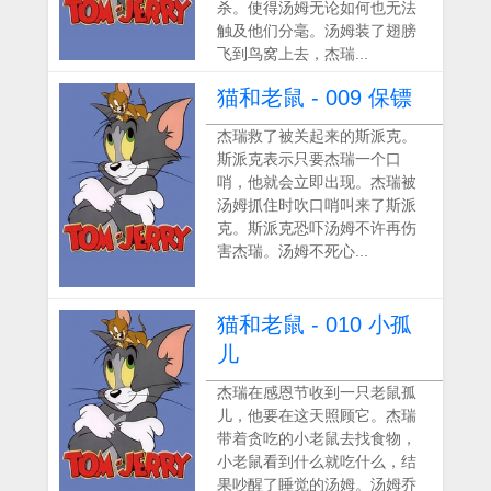
杀。使得汤姆无论如何也无法
触及他们分毫。汤姆装了翅膀
飞到鸟窝上去，杰瑞...
猫和老鼠 - 009 保镖
杰瑞救了被关起来的斯派克。
斯派克表示只要杰瑞一个口
哨，他就会立即出现。杰瑞被
汤姆抓住时吹口哨叫来了斯派
克。斯派克恐吓汤姆不许再伤
害杰瑞。汤姆不死心...
猫和老鼠 - 010 小孤
儿
杰瑞在感恩节收到一只老鼠孤
儿，他要在这天照顾它。杰瑞
带着贪吃的小老鼠去找食物，
小老鼠看到什么就吃什么，结
果吵醒了睡觉的汤姆。汤姆乔