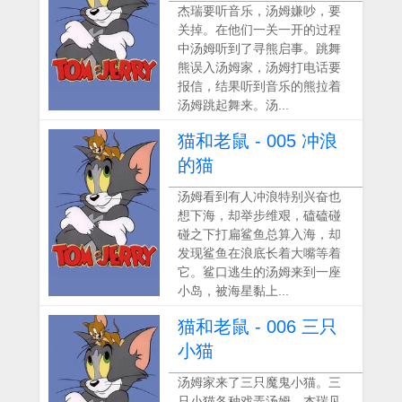
杰瑞要听音乐，汤姆嫌吵，要
关掉。在他们一关一开的过程
中汤姆听到了寻熊启事。跳舞
熊误入汤姆家，汤姆打电话要
报信，结果听到音乐的熊拉着
汤姆跳起舞来。汤...
猫和老鼠 - 005 冲浪
的猫
汤姆看到有人冲浪特别兴奋也
想下海，却举步维艰，磕磕碰
碰之下打扁鲨鱼总算入海，却
发现鲨鱼在浪底长着大嘴等着
它。鲨口逃生的汤姆来到一座
小岛，被海星黏上...
猫和老鼠 - 006 三只
小猫
汤姆家来了三只魔鬼小猫。三
只小猫各种戏弄汤姆。杰瑞见