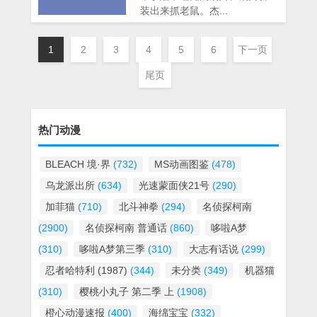
装出来抓老鼠。杰...
1
2
3
4
5
6
下一页
尾页
热门动漫
BLEACH 境·界
(732)
MS动画图鉴
(478)
乌龙派出所
(634)
光速蒙面侠21号
(290)
加菲猫
(710)
北斗神拳
(294)
名侦探柯南
(2900)
名侦探柯南 普通话
(860)
哆啦A梦
(310)
哆啦A梦第三季
(310)
大志有话说
(299)
忍者哈特利 (1987)
(344)
未分类
(349)
机器猫
(310)
樱桃小丸子 第二季 上
(1908)
橙心动漫速报
(400)
海绵宝宝
(332)