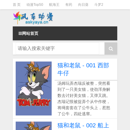
首 页
动漫Top50
航海王
有药
向日葵
斗罗2
斗罗3
火影
一拳超人
柯南
阴阳师
节目清单
网站首页
猫和老鼠 - 001 西部
牛仔
汤姆玩弄杰瑞反被整，突然看
到了一只美女猫，使劲浑身解
数去讨好美女猫，又弹又跳。
杰瑞记恨被捉弄个从中作梗，
将绳套套在了公牛头上，惹怒
了公牛，四处逃窜。
猫和老鼠 - 002 船上