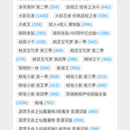
涛哥测评 第二季
(356)
游戏王 怪兽之决斗
(642)
火影忍者
(1440)
火影忍者 经典战役之卷
(336)
犬夜叉
(334)
猎人×猎人 重制版
(296)
猫和老鼠
(280)
猫和老鼠<50周年纪念版>
(286)
福星小子
(438)
精灵宝可梦 第一季
(542)
精灵宝可梦 第三季
(368)
精灵宝可梦 第二季
(370)
精灵宝可梦 第四季
(288)
网球王子
(356)
聪明的一休
(596)
航海王
(900)
蜡笔小新 第一季
(958)
蜡笔小新 第三季
(312)
蜡笔小新 第五季
(312)
蜡笔小新 第六季
(300)
蜡笔小新 第四季
(306)
郭德纲相声动画版全集
(1638)
银魂
(702)
霹雳天命之仙魔鏖锋2斩魔录 普通话版
(360)
霹雳天命之仙魔鏖锋 普通话版
(300)
霹雳天命之战祸邪神2 破邪传 普通话版
(288)