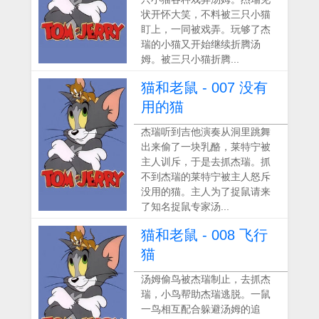
状开怀大笑，不料被三只小猫
盯上，一同被戏弄。玩够了杰
瑞的小猫又开始继续折腾汤
姆。被三只小猫折腾...
猫和老鼠 - 007 没有
用的猫
杰瑞听到吉他演奏从洞里跳舞
出来偷了一块乳酪，莱特宁被
主人训斥，于是去抓杰瑞。抓
不到杰瑞的莱特宁被主人怒斥
没用的猫。主人为了捉鼠请来
了知名捉鼠专家汤...
猫和老鼠 - 008 飞行
猫
汤姆偷鸟被杰瑞制止，去抓杰
瑞，小鸟帮助杰瑞逃脱。一鼠
一鸟相互配合躲避汤姆的追