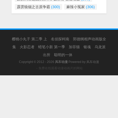
霹雳狼烟之古原争霸
(300)
麻辣小冤家
(306)
樱桃小丸子 第二季 上
名侦探柯南
郭德纲相声动画版全
集
火影忍者
蜡笔小新 第一季
加菲猫
银魂
乌龙派
出所
聪明的一休
Copyright © 2012 - 2026
风车动漫
Powered by
风车动漫
－免费在线观看动漫动画片的网站