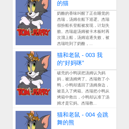
的猫
奶酪的香味叫醒了正在睡觉的
杰瑞，汤姆在船下巡逻。杰瑞
假扮船长登船被发现，计划失
败。杰瑞趁汤姆被卡木板时再
次溜上船，汤姆追逐失败，被
杰瑞吃到了奶酪，...
猫和老鼠 - 003 我
的“好妈咪”
破壳的小鸭误把汤姆认为妈
妈，被汤姆烤了。杰瑞救了小
鸭，小鸭却逃回了汤姆身边，
被丢入了烤箱。杰瑞把小鸭从
烤箱中救出，小鸭却认准了汤
姆才是它妈。杰瑞教...
猫和老鼠 - 004 会跳
舞的熊