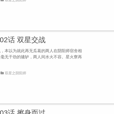
双星之阴阳师
第02话 双星交战
机，本以为就此再无瓜葛的两人在阴阳师宿舍相
起毫无干劲的辘轳，两人间水火不容。星火寮再
双星之阴阳师
第03话 擦身而过