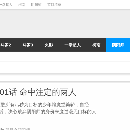
一拳超人
柯南
阴阳师
节目清单
斗罗2
斗罗3
火影
一拳超人
柯南
阴阳师
第01话 命中注定的两人
驱散所有污秽为目标的少年焰魔堂辘轳，自经
之后，决心放弃阴阳师的身份来度过漫无目标的人