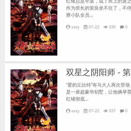
红绪总是早退，成了班上的迷
作为班长的萤良坐不住了，不
寮小队全员...
sxzy
07-22
335
0
双星之阴阳师 - 
“爱的丘比特”有马大人再次登
是一座超豪华别墅，让他俩孕
红绪彻底...
sxzy
07-22
337
0