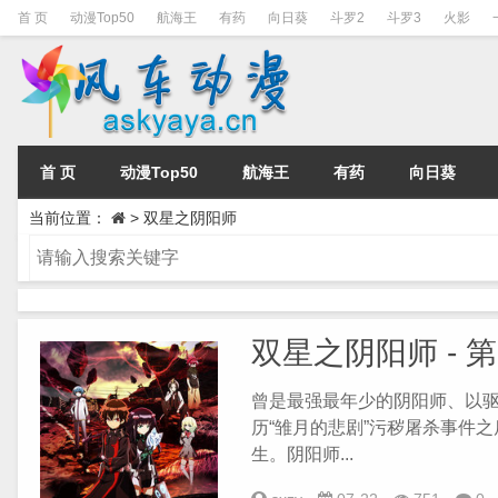
首 页
动漫Top50
航海王
有药
向日葵
斗罗2
斗罗3
火影
首 页
动漫Top50
航海王
有药
向日葵
当前位置：
>
双星之阴阳师
双星之阴阳师 - 
曾是最强最年少的阴阳师、以
历“雏月的悲剧”污秽屠杀事件
生。阴阳师...