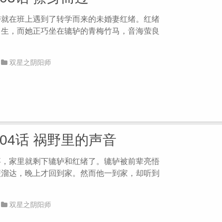
轳就在班上遇到了转学而来的未婚妻红绪。红绪
男生，而她正巧坐在辘轳的青梅竹马，音海萤良
双星之阴阳师
第04话 祸野里的声音
事，家里就剩下辘轳和红绪了。辘轳被前辈亮悟
便溜达，晚上才回到家。然而他一到家，却听到
双星之阴阳师