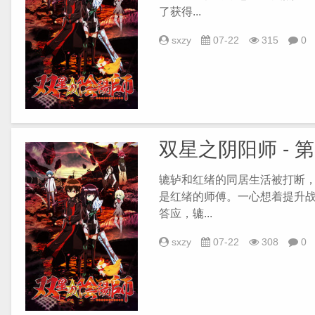
了获得...
sxzy
07-22
315
0
双星之阴阳师 - 
辘轳和红绪的同居生活被打断，
是红绪的师傅。一心想着提升
答应，辘...
sxzy
07-22
308
0