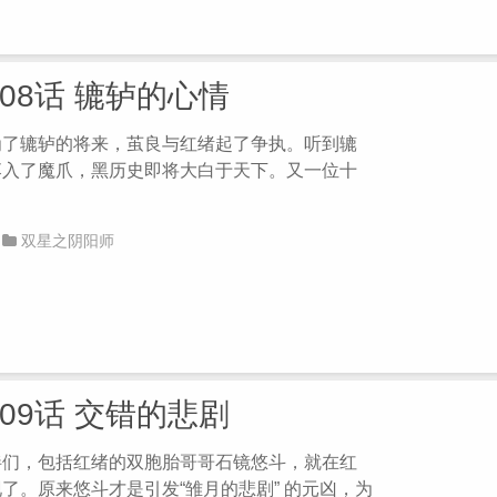
第08话 辘轳的心情
为了辘轳的将来，茧良与红绪起了争执。听到辘
落入了魔爪，黑历史即将大白于天下。又一位十
双星之阴阳师
第09话 交错的悲剧
伴们，包括红绪的双胞胎哥哥石镜悠斗，就在红
了。原来悠斗才是引发“雏月的悲剧” 的元凶，为