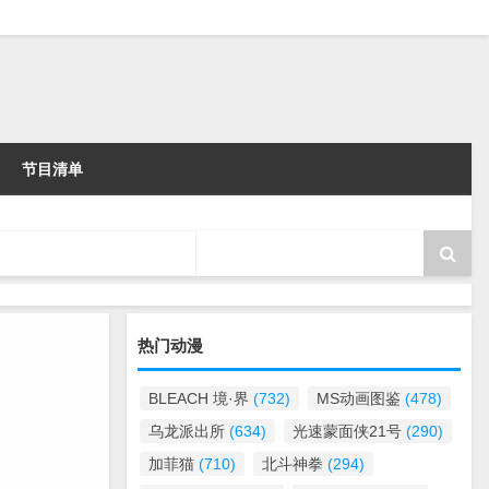
节目清单
热门动漫
BLEACH 境·界
(732)
MS动画图鉴
(478)
乌龙派出所
(634)
光速蒙面侠21号
(290)
加菲猫
(710)
北斗神拳
(294)