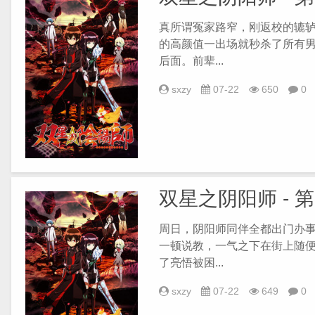
真所谓冤家路窄，刚返校的辘
的高颜值一出场就秒杀了所有
后面。前辈...
sxzy
07-22
650
0
双星之阴阳师 - 
周日，阴阳师同伴全都出门办
一顿说教，一气之下在街上随
了亮悟被困...
sxzy
07-22
649
0