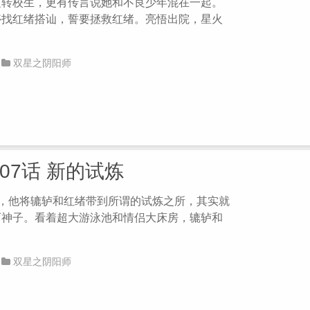
之转校生，更有传言说她和不良少年混在一起。
停找红绪搭讪，誓要拯救红绪。亮悟出院，星火
双星之阴阳师
第07话 新的试炼
场，他将辘轳和红绪带到所谓的试炼之所，其实就
育神子。看着超大游泳池和情侣大床房，辘轳和
双星之阴阳师