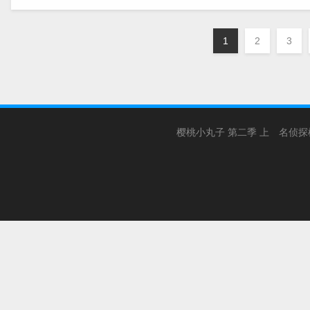
1
2
3
樱桃小丸子 第二季 上
名侦探