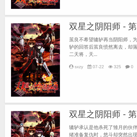
双星之阴阳师 - 
茧良不希望辘轳再当阴阳师，
轳的回答后茧良愤然离去，却
二天将，天...
sxzy
07-22
325
0
双星之阴阳师 - 
辘轳承认是他杀死了雏月的伙
绪准备复仇时，悠斗却突然出现