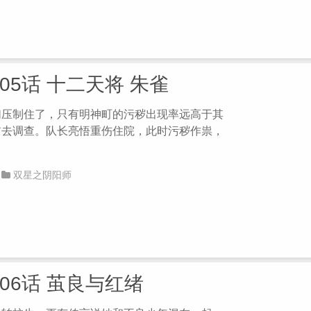
05话 十二天将 朱雀
们压制住了，只有明神町的污秽出现率远高于其
前去调查。队长亮悟重伤住院，此时污秽作祟，
双星之阴阳师
第06话 茧良与红绪