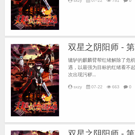
sxzy
07-22
751
0
双星之阴阳师 - 
辘轳的麒麟臂帮红绪解除了危
遇，以最强为目标的红绪看不
次出现污秽...
sxzy
07-22
663
0
双星之阴阳师 - 