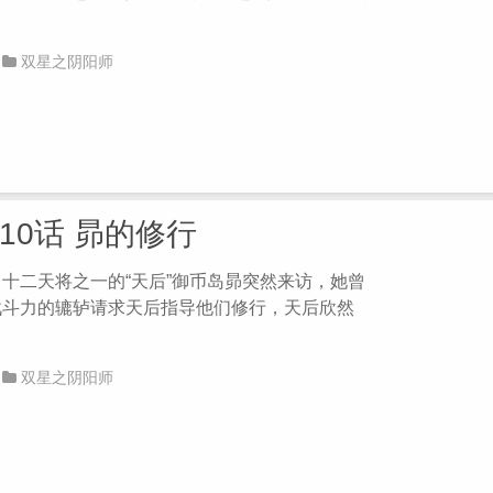
双星之阴阳师
第10话 昴的修行
十二天将之一的“天后”御币岛昴突然来访，她曾
战斗力的辘轳请求天后指导他们修行，天后欣然
双星之阴阳师