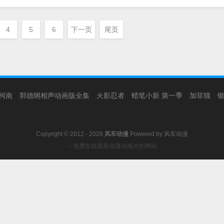
4
5
6
下一页
尾页
柯南
郭德纲相声动画版全集
火影忍者
蜡笔小新 第一季
加菲猫
Copyright © 2012 - 2026
风车动漫
Powered by
风车动漫
－免费在线观看动漫动画片的网站