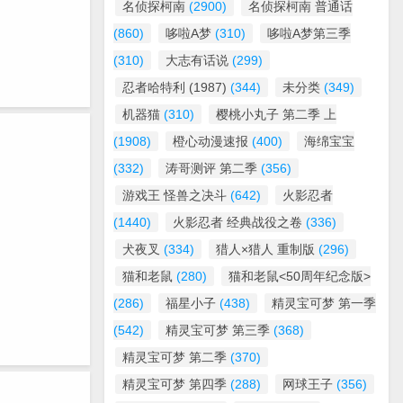
名侦探柯南
(2900)
名侦探柯南 普通话
(860)
哆啦A梦
(310)
哆啦A梦第三季
(310)
大志有话说
(299)
忍者哈特利 (1987)
(344)
未分类
(349)
机器猫
(310)
樱桃小丸子 第二季 上
(1908)
橙心动漫速报
(400)
海绵宝宝
(332)
涛哥测评 第二季
(356)
游戏王 怪兽之决斗
(642)
火影忍者
(1440)
火影忍者 经典战役之卷
(336)
犬夜叉
(334)
猎人×猎人 重制版
(296)
猫和老鼠
(280)
猫和老鼠<50周年纪念版>
(286)
福星小子
(438)
精灵宝可梦 第一季
(542)
精灵宝可梦 第三季
(368)
精灵宝可梦 第二季
(370)
精灵宝可梦 第四季
(288)
网球王子
(356)