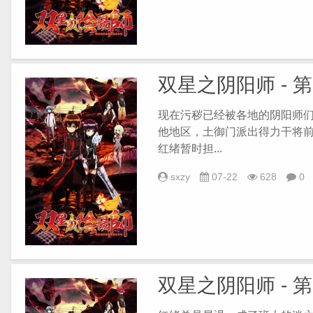
双星之阴阳师 - 第
现在污秽已经被各地的阴阳师
他地区，土御门派出得力干将
红绪暂时担...
sxzy
07-22
628
0
双星之阴阳师 - 