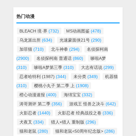
热门动漫
BLEACH 境·界
(732)
MS动画图鉴
(478)
乌龙派出所
(634)
光速蒙面侠21号
(290)
加菲猫
(710)
北斗神拳
(294)
名侦探柯南
(2900)
名侦探柯南 普通话
(860)
哆啦A梦
(310)
哆啦A梦第三季
(310)
大志有话说
(299)
忍者哈特利 (1987)
(344)
未分类
(349)
机器猫
(310)
樱桃小丸子 第二季 上
(1908)
橙心动漫速报
(400)
海绵宝宝
(332)
涛哥测评 第二季
(356)
游戏王 怪兽之决斗
(642)
火影忍者
(1440)
火影忍者 经典战役之卷
(336)
犬夜叉
(334)
猎人×猎人 重制版
(296)
猫和老鼠
(280)
猫和老鼠<50周年纪念版>
(286)