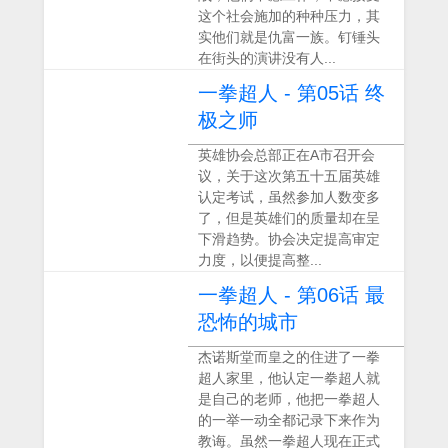
这个社会施加的种种压力，其
实他们就是仇富一族。钉锤头
在街头的演讲没有人...
一拳超人 - 第05话 终
极之师
英雄协会总部正在A市召开会
议，关于这次第五十五届英雄
认定考试，虽然参加人数变多
了，但是英雄们的质量却在呈
下滑趋势。协会决定提高审定
力度，以便提高整...
一拳超人 - 第06话 最
恐怖的城市
杰诺斯堂而皇之的住进了一拳
超人家里，他认定一拳超人就
是自己的老师，他把一拳超人
的一举一动全都记录下来作为
教诲。虽然一拳超人现在正式