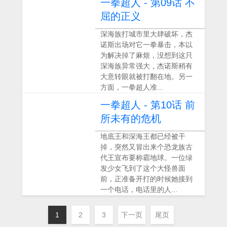
一拳超人 - 第09话 不
屈的正义
深海族打城市里大肆破坏，杰
诺斯出场对它一拳暴击，本以
为解决掉了麻烦，没想到这只
深海族异常强大，杰诺斯稍有
大意转眼就被打翻在地。另一
方面，一拳超人准...
一拳超人 - 第10话 前
所未有的危机
地底王和深海王都已经被干
掉，突然又冒出来个恐龙族古
代王宣布要称霸地球。一位绿
发少女飞到了这个大怪兽面
前，正准备开打的时候她接到
一个电话，电话里的人...
1
2
3
下一页
尾页