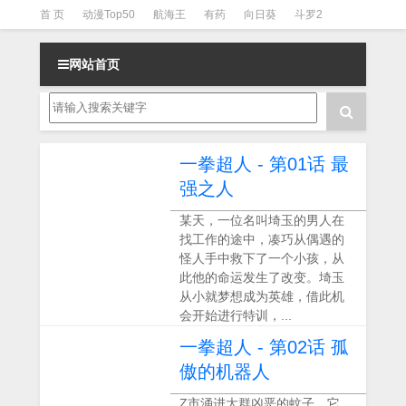
首 页
动漫Top50
航海王
有药
向日葵
斗罗2
斗罗3
火影
一拳超人
柯南
阴阳师
节目清单
网站首页
一拳超人 - 第01话 最
强之人
某天，一位名叫埼玉的男人在
找工作的途中，凑巧从偶遇的
怪人手中救下了一个小孩，从
此他的命运发生了改变。埼玉
从小就梦想成为英雄，借此机
会开始进行特训，...
一拳超人 - 第02话 孤
傲的机器人
Z市涌进大群凶恶的蚊子，它