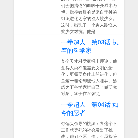
们会把猎物的血吸干变成木乃
伊。操控蚊群的是来自于神祕
组织进化之家的怪人蚊少女。
这时，出现了一个男人跟怪人
蚊少女对抗。他是...
一拳超人 - 第03话 执
着的科学家
某个天才科学家提出理论，他
觉得人类不但需要文明的进
化，更需要身体上的进化，但
是这一理论却被他人唾弃。盛
怒之下科学家把自己当做研究
对象，终于在70岁之...
一拳超人 - 第04话 如
今的忍者
钉锤头领导的桃源团向这个不
工作就等死的社会发出了挑
战，他们不愿工作，不愿接受