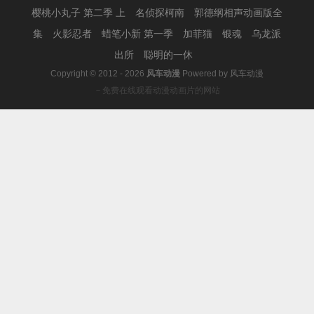
樱桃小丸子 第二季 上
名侦探柯南
郭德纲相声动画版全
集
火影忍者
蜡笔小新 第一季
加菲猫
银魂
乌龙派
出所
聪明的一休
Copyright © 2012 - 2026
风车动漫
Powered by
风车动漫
－免费在线观看动漫动画片的网站