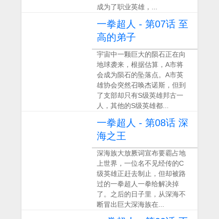
成为了职业英雄，...
一拳超人 - 第07话 至
高的弟子
宇宙中一颗巨大的陨石正在向
地球袭来，根据估算，A市将
会成为陨石的坠落点。A市英
雄协会突然召唤杰诺斯，但到
了支部却只有S级英雄邦古一
人，其他的S级英雄都...
一拳超人 - 第08话 深
海之王
深海族大放厥词宣布要霸占地
上世界，一位名不见经传的C
级英雄正赶去制止，但却被路
过的一拳超人一拳给解决掉
了。之后的日子里，从深海不
断冒出巨大深海族在...